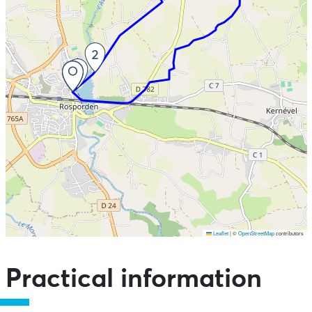
Leaflet
|
©
OpenStreetMap
contributors
Skip the map and go straight to the points of interest
Practical information