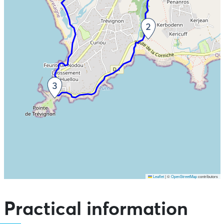
Leaflet
|
©
OpenStreetMap
contributors
Skip the map and go straight to the points of interest
Practical information