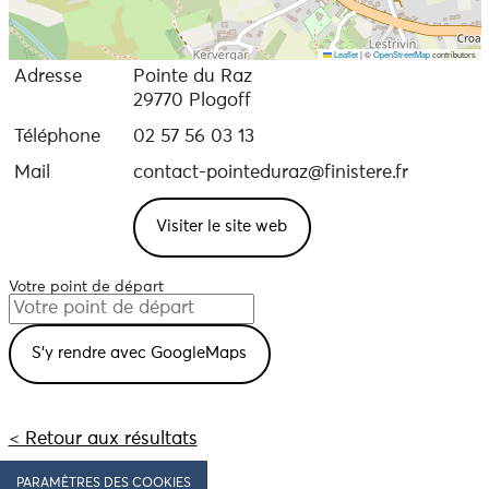
Leaflet
|
©
OpenStreetMap
contributors
Adresse
Pointe du Raz
29770 Plogoff
Téléphone
02 57 56 03 13
Mail
contact-pointeduraz@finistere.fr
Visiter le site web
Votre point de départ
< Retour aux résultats
PARAMÈTRES DES COOKIES