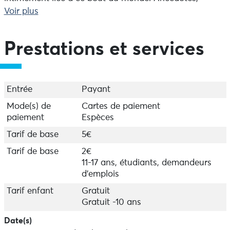
observations et échanges rythment la visite, pensée
Voir plus
pour être accessible et ludique. Une formule idéale
pour une première approche du site, à partager en
famille, entre terre et mer.
Prestations et services
Départ du sémaphore (à 800 m du parking) - Durée 1h
Entrée
Payant
Mode(s) de
Cartes de paiement
paiement
Espèces
Tarif de base
5€
Tarif de base
2€
11-17 ans, étudiants, demandeurs
d'emplois
Tarif enfant
Gratuit
Gratuit -10 ans
Date(s)