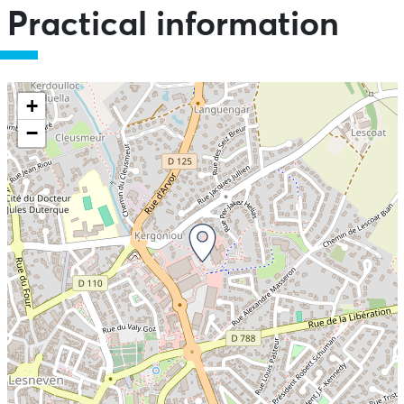
Practical information
+
−