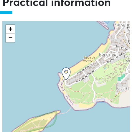
Practical information
+
−