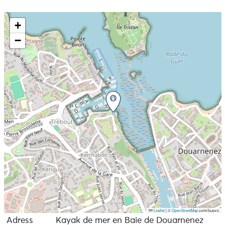
+
−
Leaflet
|
©
OpenStreetMap
contributors
Adress
Kayak de mer en Baie de Douarnenez