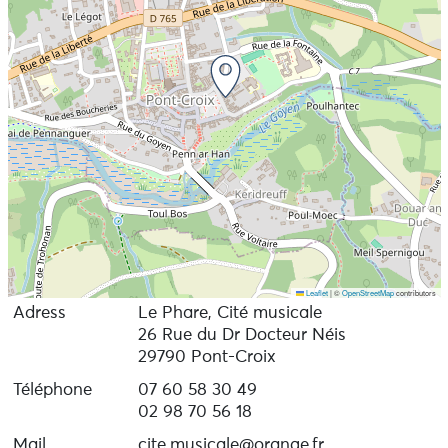
Leaflet
|
©
OpenStreetMap
contributors
Adress
Le Phare, Cité musicale
26 Rue du Dr Docteur Néis
29790 Pont-Croix
Téléphone
07 60 58 30 49
02 98 70 56 18
Mail
cite.musicale@orange.fr