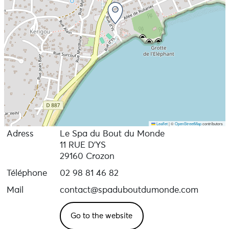
Leaflet
|
©
OpenStreetMap
contributors
Adress
Le Spa du Bout du Monde
11 RUE D'YS
29160 Crozon
Téléphone
02 98 81 46 82
Mail
contact@spaduboutdumonde.com
Go to the website