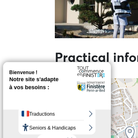
Practical inf
+
−