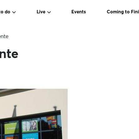
to do
Live
Events
Coming to Fini
ente
nte