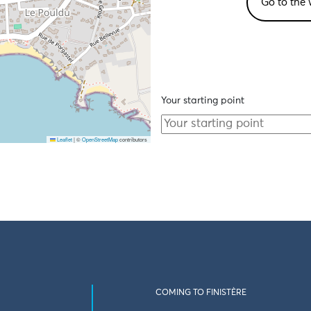
Go to the 
Your starting point
Leaflet
|
©
OpenStreetMap
contributors
COMING TO FINISTÈRE