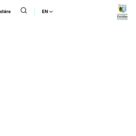
stère
EN