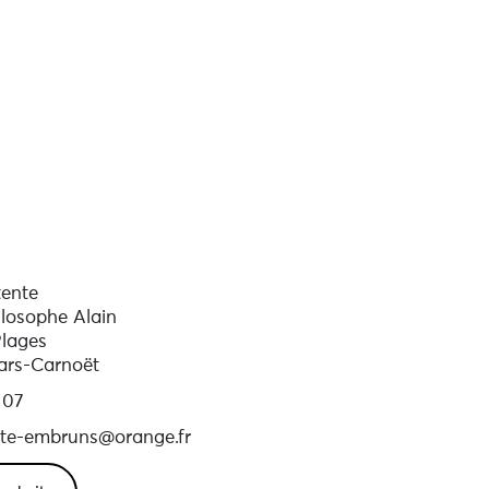
tente
ilosophe Alain
lages
ars-Carnoët
 07
nte-embruns@orange.fr