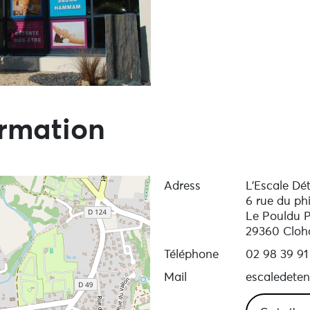
ormation
Adress
L’Escale Dé
6 rue du ph
Le Pouldu P
29360 Cloh
Téléphone
02 98 39 91
Mail
escaledete