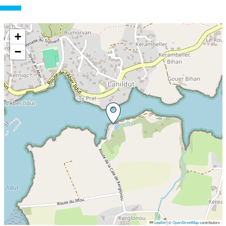
+
−
Leaflet
|
©
OpenStreetMap
contributors