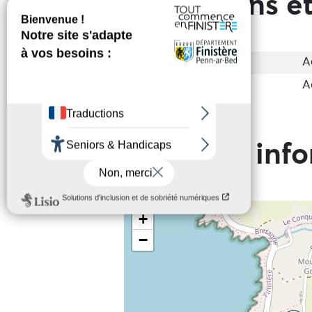
Prestations et
Accessibilité
A
Groupes
A
Practical inf
+
−