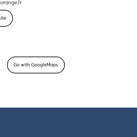
orange.fr
ite