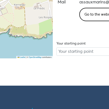
Mail
assauxmarins@
Go to the webs
Your starting point
Leaflet
|
©
OpenStreetMap
contributors