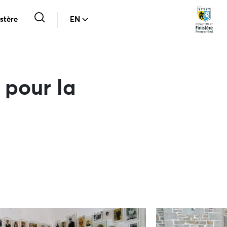
stère
EN
 pour la