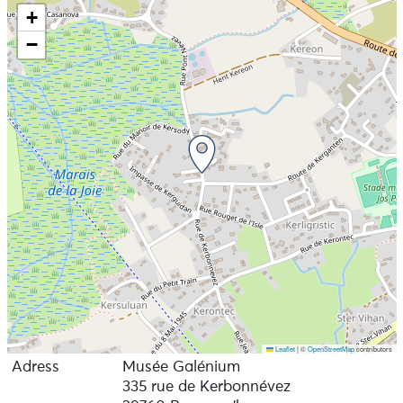
+
−
Leaflet
|
©
OpenStreetMap
contributors
Adress
Musée Galénium
335 rue de Kerbonnévez