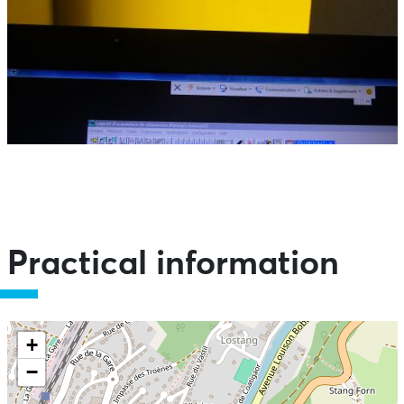
Practical information
+
−