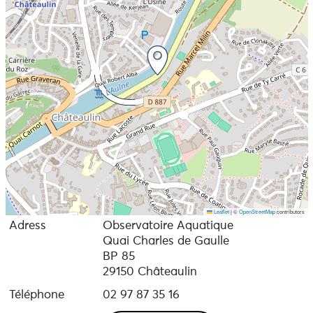
Leaflet
|
©
OpenStreetMap
contributors
Adress
Observatoire Aquatique
Quai Charles de Gaulle
BP 85
29150 Châteaulin
Téléphone
02 97 87 35 16