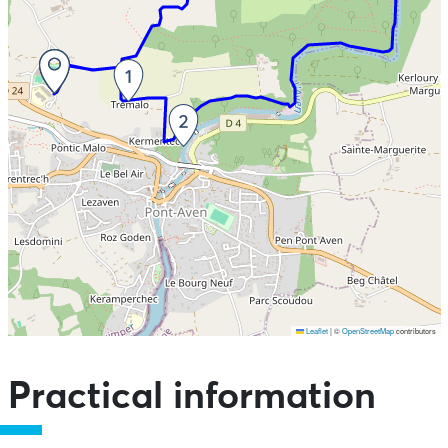
Leaflet
|
©
OpenStreetMap
contributors
Skip the map and go straight to the points of interest
Practical information