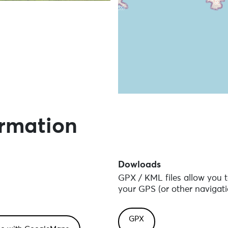
Skip the map and go straight
ormation
Dowloads
GPX / KML files allow you t
your GPS (or other navigati
GPX