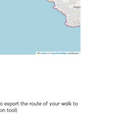
Leaflet
|
©
OpenStreetMap
contributors
 to the points of interest
o export the route of your walk to
on tool)