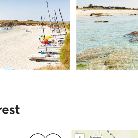
rest
Skip the map and go straigh