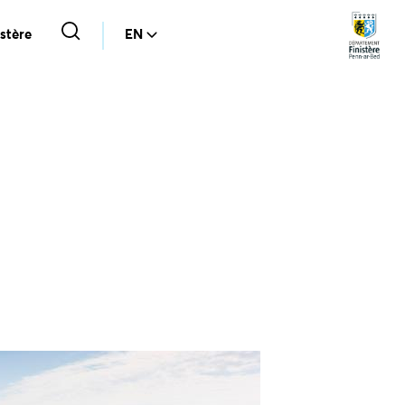
stère
EN