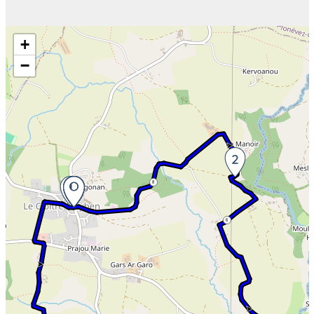
Skip the map and go straight to the information
+
−
8
6