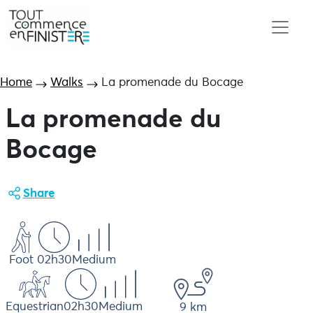
Home
Walks
La promenade du Bocage
La promenade du
Bocage
Share
Foot
02h30
Medium
Equestrian
02h30
Medium
9 km