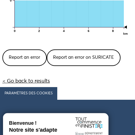
0
0
2
4
6
8
km
Report an error
Report an error on SURICATE
< Go back to results
PARAMÈTRES DES COOKIES
Follow us