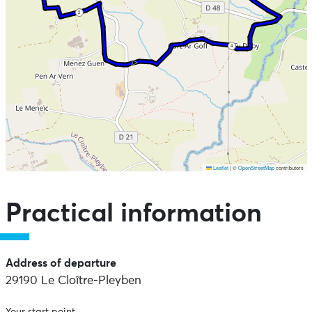
2
4
Leaflet
|
©
OpenStreetMap
contributors
Skip the map and go straight to the points of interest
Practical information
Address of departure
29190 Le Cloître-Pleyben