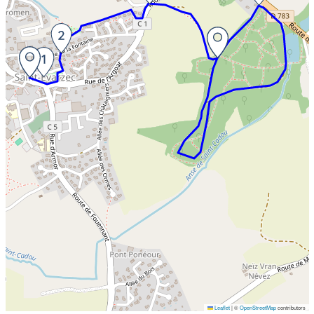
Leaflet
|
©
OpenStreetMap
contributors