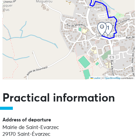
Leaflet
|
©
OpenStreetMap
contributors
Skip the map and go straight to the points of interest
Practical information
Address of departure
Mairie de Saint-Evarzec
29170 Saint-Évarzec