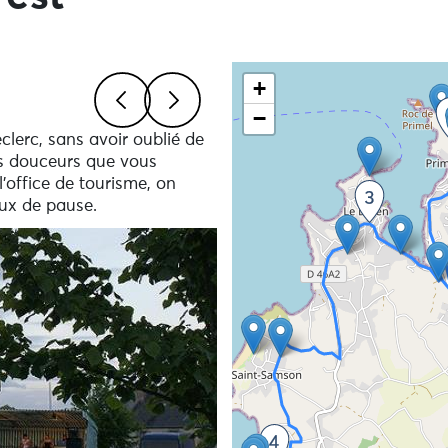
Skip the map and go straigh
+
−
clerc, sans avoir oublié de
Previous
Next
ues douceurs que vous
l'office de tourisme, on
eux de pause.