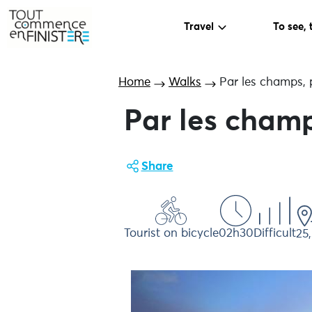
Travel
To see, 
Home
Walks
Par les champs, 
Par les champ
Share
Tourist on bicycle
02h30
Difficult
25