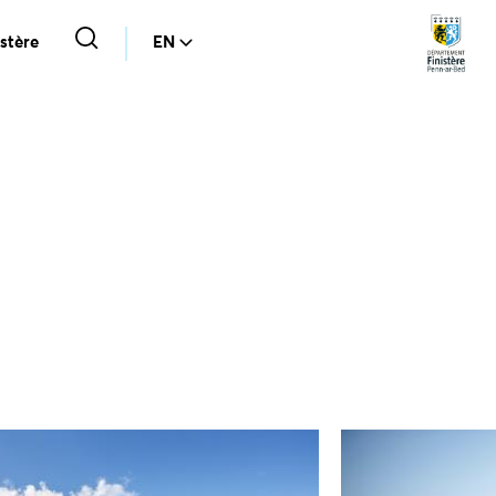
stère
EN