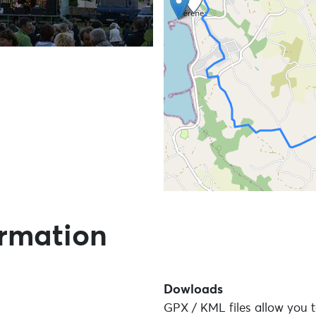
Skip the map and go straight
ormation
Dowloads
GPX / KML files allow you t