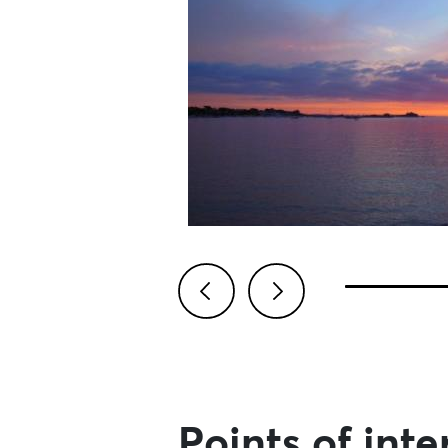
Previous
Next
Points of inte