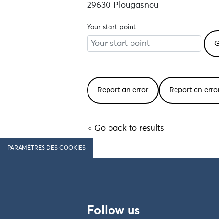
29630 Plougasnou
Your start point
Report an error
Report an err
< Go back to results
PARAMÈTRES DES COOKIES
Follow us