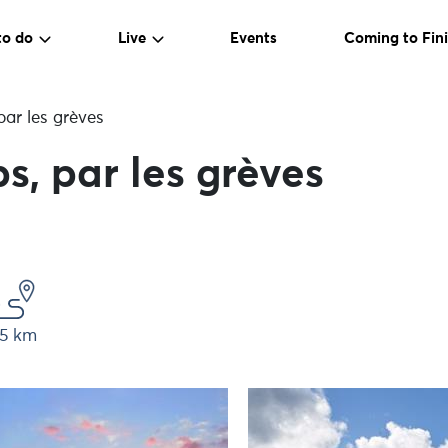
to do
Live
Events
Coming to Fini
par les grèves
s, par les grèves
,5 km