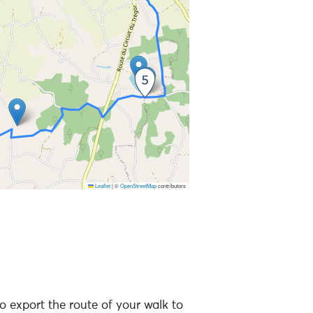
Leaflet
|
©
OpenStreetMap
contributors
 to the points of interest
o export the route of your walk to