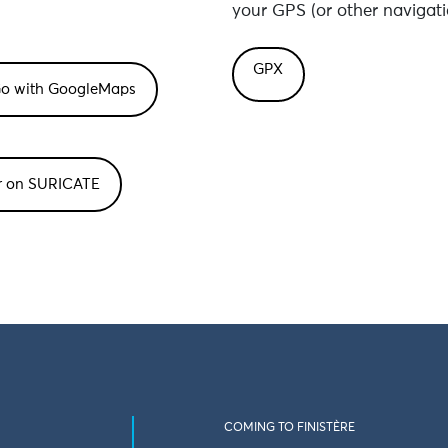
your GPS (or other navigati
GPX
or on SURICATE
COMING TO FINISTÈRE