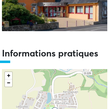
Informations pratiques
+
−