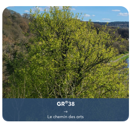
®
GR
38
Le chemin des arts