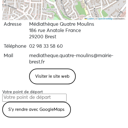
Leaflet
|
©
OpenStreetMap
contributors
Adresse
Médiathèque Quatre Moulins
186 rue Anatole France
29200 Brest
Téléphone
02 98 33 58 60
Mail
mediatheque.quatre-moulins@mairie-
brest.fr
Visiter le site web
Votre point de départ