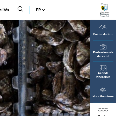
lités
FR
Pointe du Raz
Professionnels
de santé
Grands
itinéraires
Handitourisme