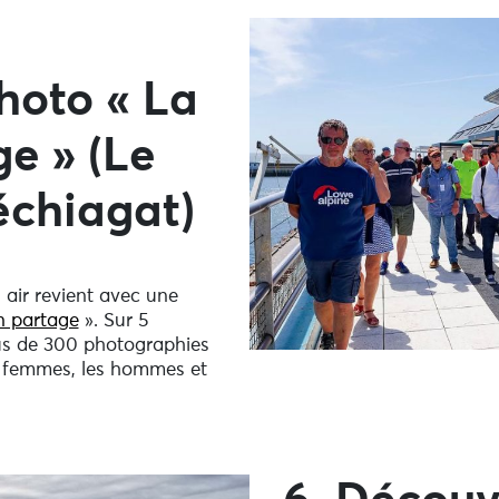
photo « La
ge
» (Le
échiagat)
 air revient avec une
n partage
». Sur 5
lus de 300 photographies
es femmes, les hommes et
.