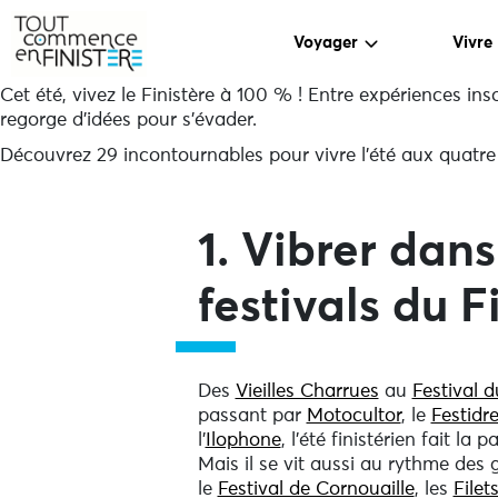
Voyager
Vivre
Cet été, vivez le Finistère à 100 % ! Entre expériences ins
regorge d’idées pour s’évader.
Découvrez 29 incontournables pour vivre l’été aux quatre 
1. Vibrer dans
festivals du F
Des
Vieilles Charrues
au
Festival 
passant par
Motocultor
, le
Festidr
l’
Ilophone
, l’été finistérien fait la p
Mais il se vit aussi au rythme des 
le
Festival de Cornouaille
, les
Filet