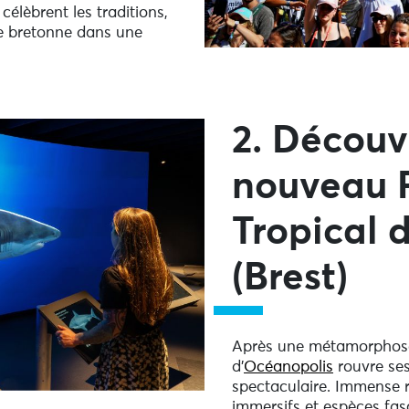
célèbrent les traditions,
re bretonne dans une
2. Découvr
nouveau P
Tropical 
(Brest)
Après une métamorphose 
d’
Océanopolis
rouvre se
spectaculaire. Immense r
immersifs et espèces fasc