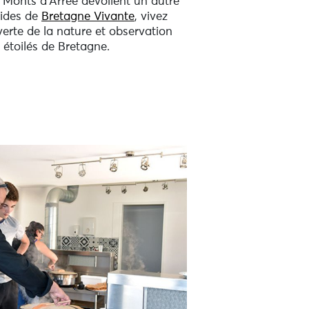
 Monts d’Arrée dévoilent un autre
uides de
Bretagn
e
Vivante
, vivez
erte de la nature et observation
 étoilés de Bretagne.