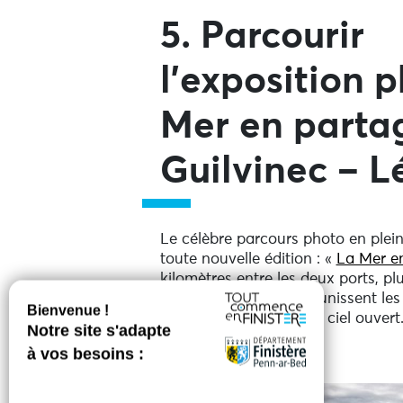
5. Parcourir
l’exposition 
Mer en parta
Guilvinec – L
Le célèbre parcours photo en plein
toute nouvelle édition : «
La Mer e
kilomètres entre les deux ports, p
racontent les liens qui unissent l
la mer dans un décor à ciel ouvert