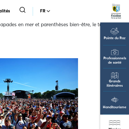
lités
FR
capades en mer et parenthèses bien-être, le territoire
Pointe du Raz
Professionnels
de santé
Grands
itinéraires
Handitourisme