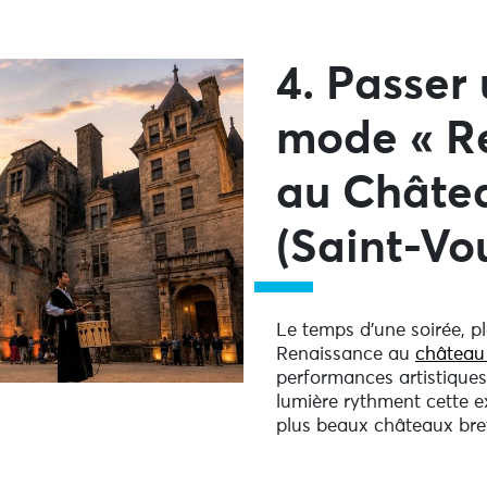
4. Passer
mode « R
au Châte
(Saint-Vo
Le temps d’une soirée, p
Renaissance au
châte
a
u
performances artistiques
lumière rythment cette e
plus beaux châteaux bre