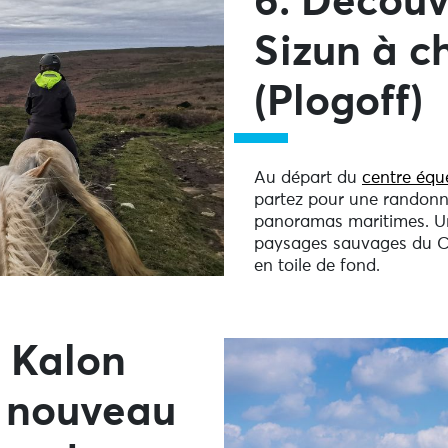
6. Découv
Sizun à c
(Plogoff)
Au départ du
centre équ
partez pour une randonné
panoramas maritimes. Une
paysages sauvages du Ca
en toile de fond.
e Kalon
e nouveau