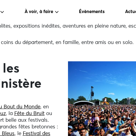
À voir, à faire
Évènements
Actua
olites, expositions inédites, aventures en pleine nature, es
coins du département, en famille, entre amis ou en solo.
 les
inistère
du Bout du Monde
, en
euz
, la
Fête du Bruit
ou
art belle aux festivals.
grandes fêtes bretonnes :
s Bleus
, le
Festival des