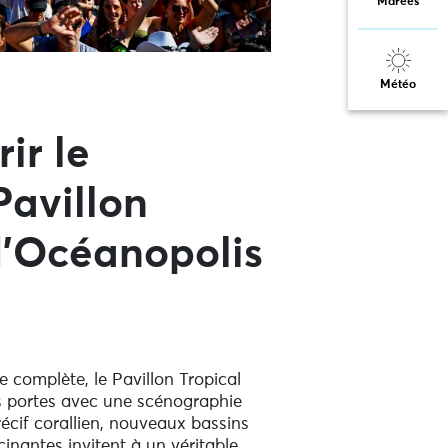
Marées
Météo
ir le
avillon
d’Océanopolis
complète, le Pavillon Tropical
s portes avec une scénographie
écif corallien, nouveaux bassins
inantes invitent à un véritable