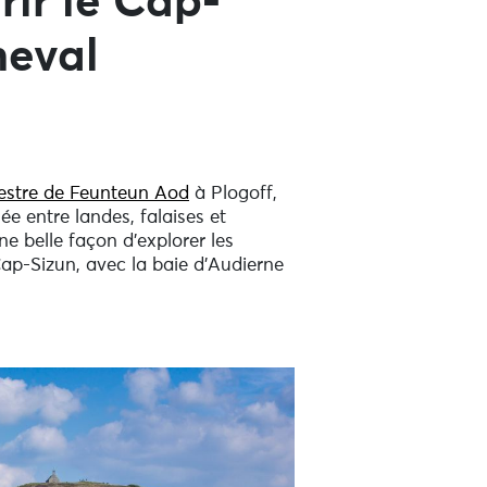
rir le Cap-
heval
estre de Feunteun Aod
à Plogoff,
e entre landes, falaises et
 belle façon d’explorer les
p-Sizun, avec la baie d’Audierne