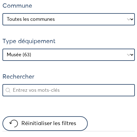
Commune
Commune
Commune
Type déquipement
Type déquipement
Type déquipement
Rechercher
Rechercher
Rechercher
Réinitialiser les filtres