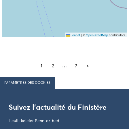
Leaflet
|
©
OpenStreetMap
contributors
Ne pas consulter la carte et aller directement aux
résultats
1
2
…
7
>
PARAMÈTRES DES COOKIES
Suivez l'actualité du Finistère
Heulit keleier Penn-ar-bed