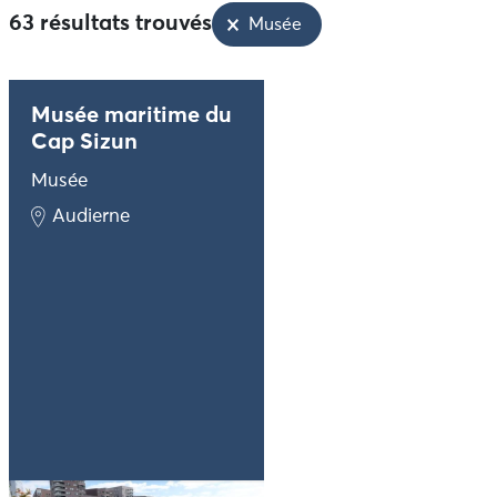
Facettes sélectionnées
63 résultats trouvés
Musée
Musée maritime du
Cap Sizun
Musée
Audierne