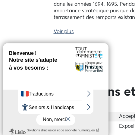
dans les années 1694, 1695. Penda
importance stratégique puisque des 
terrassement des remparts existan
Accès à marée basse uniquement (
Voir plus
Porz Matéano ou Kergoz jusqu'à l'e
Ouvert de mai à septembre. Le site
Réserver en ligne
Prestations et
Groupes
Accep
Activités sur place
Exposi