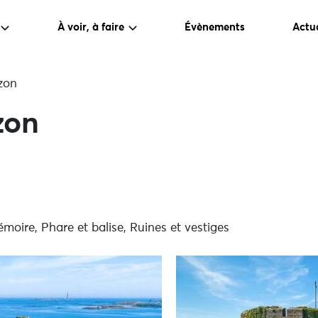
À voir, à faire
Évènements
Actua
ézon
zon
émoire, Phare et balise, Ruines et vestiges