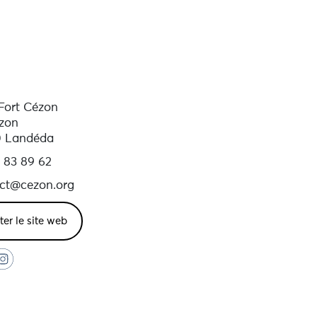
 Fort Cézon
ézon
0 Landéda
 83 89 62
ct@cezon.org
iter le site web