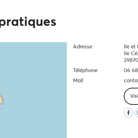
pratiques
Adresse
Ile et
Ile C
2987
Téléphone
06 68
Mail
conta
Vis