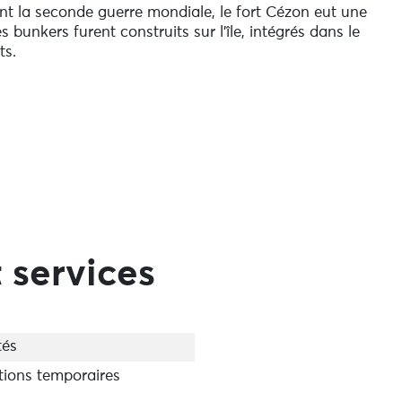
nt la seconde guerre mondiale, le fort Cézon eut une
bunkers furent construits sur l’île, intégrés dans le
ts.
compter environ 20 minutes de marche entre les parking
ntrée du fort).
 se visite uniquement dans le cadre de visites guidées.
 services
tés
tions temporaires