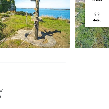
Marées
Météo
sé
h