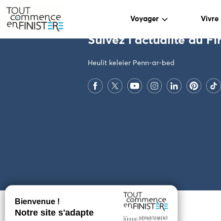
PARAMÈTRES DES COOKIES
Voyager
Vivre
Suivez l'actualité du Fi
Heulit keleier Penn-ar-bed