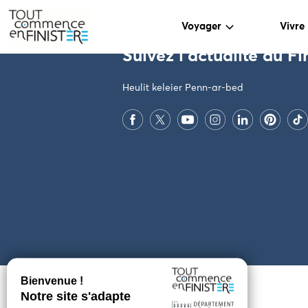
PARAMÈTRES DES COOKIES
Voyager
Vivre
Suivez l'actualité du Fi
Heulit keleier Penn-ar-bed