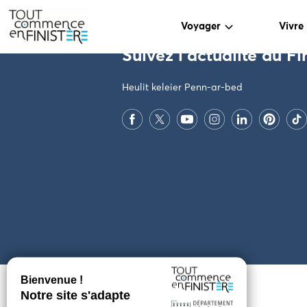
PARAMÈTRES DES COOKIES
Voyager
Vivre
Suivez l'actualité du Fi
Heulit keleier Penn-ar-bed