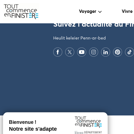
PARAMÈTRES DES COOKIES
Voyager
Vivre
Suivez l'actualité du Fi
Heulit keleier Penn-ar-bed