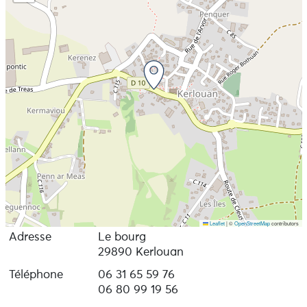
Leaflet
|
©
OpenStreetMap
contributors
Adresse
Le bourg
29890 Kerlouan
Téléphone
06 31 65 59 76
06 80 99 19 56