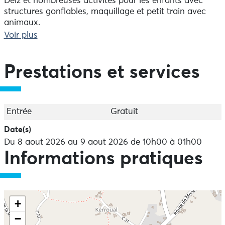
Deiz et nombreuses activités pour les enfants avec
structures gonflables, maquillage et petit train avec
animaux.
Voir plus
Restauration et buvette sur place toute la journée. Le
soir, profitez d’un cochon grillé sur réservation, suivi
d’un concert du groupe Red Larsen, d’une soirée
Prestations et services
animée par DJ Rico et d’un feu d’artifice pour clôturer
l’événement.
Entrée
Gratuit
Date(s)
Du 8 aout 2026 au 9 aout 2026 de 10h00 à 01h00
Informations pratiques
+
−