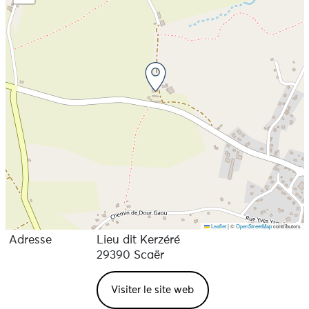
Leaflet
|
©
OpenStreetMap
contributors
Adresse
Lieu dit Kerzéré
29390 Scaër
Visiter le site web