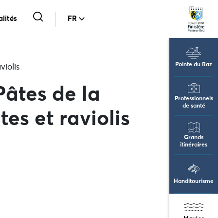
lités
FR
Pointe du Raz
violis
Pâtes de la
Professionnels
de santé
es et raviolis
Grands
itinéraires
Handitourisme