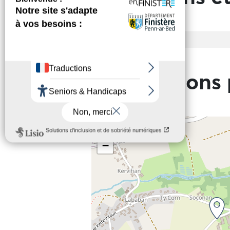
Entrée
Tarif de base
Informations 
+
−