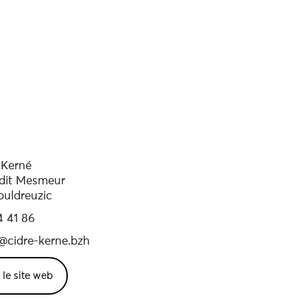
 Kerné
-dit Mesmeur
ouldreuzic
4 41 86
@cidre-kerne.bzh
r le site web