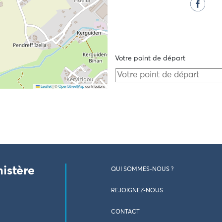
Votre point de départ
Leaflet
|
©
OpenStreetMap
contributors
nistère
QUI SOMMES-NOUS ?
REJOIGNEZ-NOUS
CONTACT