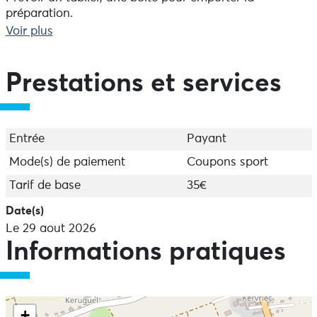
préparation.
Sur inscription.
Voir plus
Organisé par Kerné.
Prestations et services
Entrée
Payant
Mode(s) de paiement
Coupons sport
Tarif de base
35€
Date(s)
Le 29 aout 2026
Informations pratiques
+