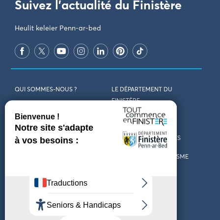
Suivez l'actualité du Finistère
Heulit keleier Penn-ar-bed
QUI SOMMES-NOUS ?
LE DÉPARTEMENT DU
FINISTÈRE
REJOIGNEZ-NOUS
VENIR EN FINISTÈRE
CONTACT
CARTES ET BROCHURES
MARCHÉS PUBLICS
LES OFFICES DE TOURISME
MENTIONS LÉGALES
PRESSE
DÉCLARATION
MARÉES
D’ACCESSIBILITÉ