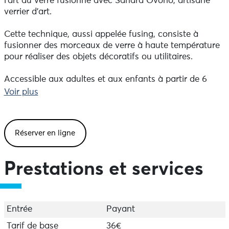
l’art du verre fusionné avec Sandra Ovono, artisane
verrier d'art.
Cette technique, aussi appelée fusing, consiste à
fusionner des morceaux de verre à haute température
pour réaliser des objets décoratifs ou utilitaires.
Accessible aux adultes et aux enfants à partir de 6
ans, cet atelier créatif et ludique vous invite à explorer
Voir plus
la matière et les harmonies de couleurs. Avec des
poudres, des baguettes et des morceaux de verre de
toutes les couleurs, vous réaliserez une œuvre unique
Réserver en ligne
colorée et lumineuse, façonnée par vos envies.
Votre création sera ensuite fusionnée dans un four
Prestations et services
verrier à 765° pendant près de 10 heures. Vous pourrez
la récupérer deux à trois jours plus tard, ou la faire
expédier chez vous moyennant un supplément.
Entrée
Payant
- Durée : 1 à 2 heures, selon votre rythme ou celui de
vos enfants
Tarif de base
36€