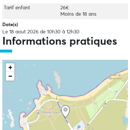
- Accessible dès 6 ans
Tarif enfant
26€
- Atelier pouvant accueillir un minimum de 4 personnes
Moins de 18 ans
et un maximum de 10 personnes
- RDV devant les chaumières "Musées Salou"
Date(s)
Le 18 aout 2026 de 10h30 à 12h30
Informations pratiques
+
−