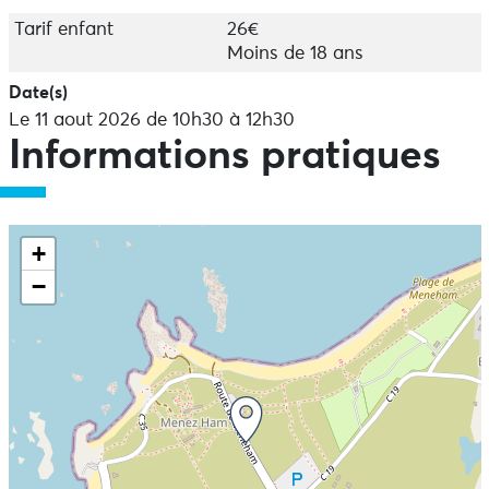
- Accessible dès 6 ans
Tarif enfant
26€
- Atelier pouvant accueillir un minimum de 4 personnes
Moins de 18 ans
et un maximum de 10 personnes
- RDV devant les chaumières "Musées Salou"
Date(s)
Le 11 aout 2026 de 10h30 à 12h30
Informations pratiques
+
−