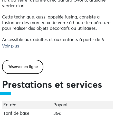
l’art du verre fusionné avec Sandra Ovono, artisane
verrier d'art.
Cette technique, aussi appelée fusing, consiste à
fusionner des morceaux de verre à haute température
pour réaliser des objets décoratifs ou utilitaires.
Accessible aux adultes et aux enfants à partir de 6
ans, cet atelier créatif et ludique vous invite à explorer
Voir plus
la matière et les harmonies de couleurs. Avec des
poudres, des baguettes et des morceaux de verre de
toutes les couleurs, vous réaliserez une œuvre unique
Réserver en ligne
colorée et lumineuse, façonnée par vos envies.
Votre création sera ensuite fusionnée dans un four
Prestations et services
verrier à 765° pendant près de 10 heures. Vous pourrez
la récupérer deux à trois jours plus tard, ou la faire
expédier chez vous moyennant un supplément.
Entrée
Payant
- Durée : 1 à 2 heures, selon votre rythme ou celui de
vos enfants
Tarif de base
36€