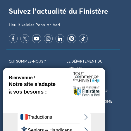
Suivez l'actualité du Finistère
Heulit keleier Penn-ar-bed
QUI SOMMES-NOUS ?
LE DÉPARTEMENT DU
FINISTÈRE
REJOIGNEZ-NOUS
VENIR EN FINISTÈRE
CONTACT
CARTES ET BROCHURES
MARCHÉS PUBLICS
LES OFFICES DE TOURISME
MENTIONS LÉGALES
PRESSE
DÉCLARATION
MARÉES
D’ACCESSIBILITÉ