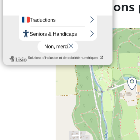
Informations 
+
−