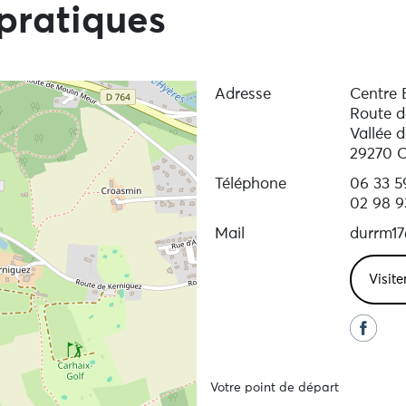
pratiques
Adresse
Centre 
Route d
Vallée d
29270 C
Téléphone
06 33 5
02 98 9
Mail
durrm1
Visite
Votre point de départ