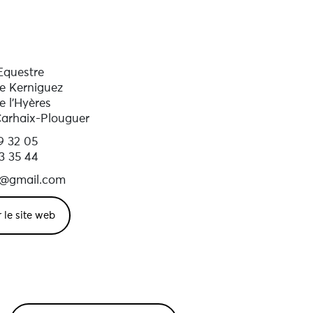
Equestre
e Kerniguez
e l'Hyères
arhaix-Plouguer
9 32 05
3 35 44
7@gmail.com
r le site web