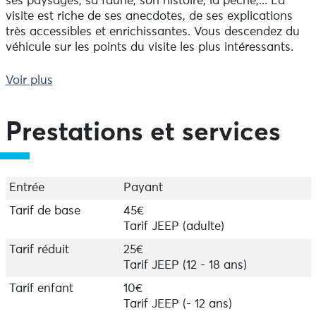
ses paysages, sa faune, son histoire, la pêche,... La
visite est riche de ses anecdotes, de ses explications
très accessibles et enrichissantes. Vous descendez du
véhicule sur les points du visite les plus intéressants.
Laissez-vous guider et profiter. Le temps file très vite à
Voir plus
ses côtés et la visite est très agréable.
À partager sans modération.
Prestations et services
Entrée
Payant
Tarif de base
45€
Tarif JEEP (adulte)
Tarif réduit
25€
Tarif JEEP (12 - 18 ans)
Tarif enfant
10€
Tarif JEEP (- 12 ans)