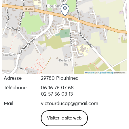
Leaflet
|
©
OpenStreetMap
contributors
Adresse
29780 Plouhinec
Téléphone
06 16 76 07 68
02 57 56 03 13
Mail
victourducap@gmail.com
Visiter le site web