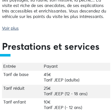
ses paysages, sa faune, son histoire, la pêche,... La
visite est riche de ses anecdotes, de ses explications
très accessibles et enrichissantes. Vous descendez du
véhicule sur les points du visite les plus intéressants.
Laissez-vous guider et profiter. Le temps file très vite à
Voir plus
ses côtés et la visite est très agréable.
À partager sans modération.
Prestations et services
Entrée
Payant
Tarif de base
45€
Tarif JEEP (adulte)
Tarif réduit
25€
Tarif JEEP (12 - 18 ans)
Tarif enfant
10€
Tarif JEEP (- 12 ans)