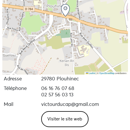
Leaflet
|
©
OpenStreetMap
contributors
Adresse
29780 Plouhinec
Téléphone
06 16 76 07 68
02 57 56 03 13
Mail
victourducap@gmail.com
Visiter le site web