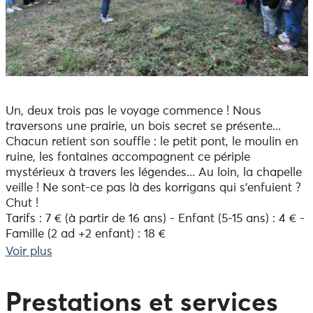
Un, deux trois pas le voyage commence ! Nous
traversons une prairie, un bois secret se présente...
Chacun retient son souffle : le petit pont, le moulin en
ruine, les fontaines accompagnent ce périple
mystérieux à travers les légendes... Au loin, la chapelle
veille ! Ne sont-ce pas là des korrigans qui s'enfuient ?
Chut !
Tarifs : 7 € (à partir de 16 ans) - Enfant (5-15 ans) : 4 € -
Famille (2 ad +2 enfant) : 18 €
Contes et légendes avec Isabelle de Col, réservation au
Voir plus
02.98.81.27.37
Prestations et services