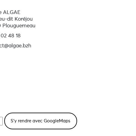
e ALGAE
eu-dit Koréjou
 Plouguerneau
 02 48 18
ct@algae.bzh