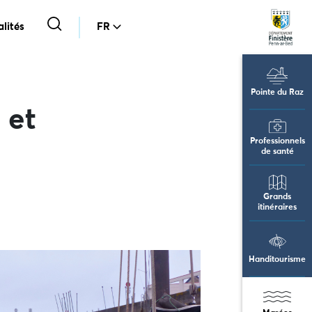
lités
FR
Pointe du Raz
 et
Professionnels
de santé
Grands
itinéraires
Handitourisme