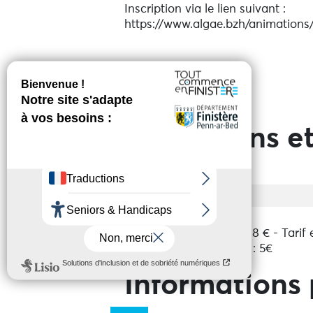
Inscription via le lien suivant :
https://www.algae.bzh/animations
Réserver en ligne
Prestations et
Entrée
Payant
Tarif de
De 5€ à 8€
base
Plein tarif : 8 € - Tarif
Tarif réduit : 5€
Informations 