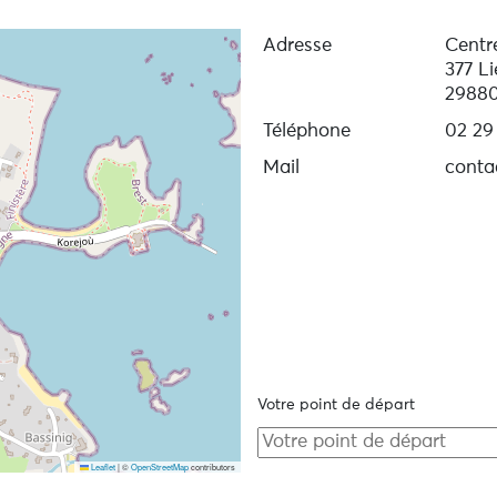
Adresse
Centr
377 Li
29880
Téléphone
02 29
Mail
conta
Votre point de départ
Leaflet
|
©
OpenStreetMap
contributors