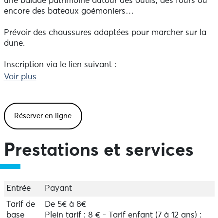
une balade patrimoine autour des outils, des fours ou
encore des bateaux goémoniers…
Prévoir des chaussures adaptées pour marcher sur la
dune.
Inscription via le lien suivant :
https://www.algae.bzh/animations/balade-patrimoine-
Voir plus
27-aout-2026-dn9rf-etb7f-9dkd5-5myjb-n78pl
Réserver en ligne
Prestations et services
Entrée
Payant
Tarif de
De 5€ à 8€
base
Plein tarif : 8 € - Tarif enfant (7 à 12 ans) :