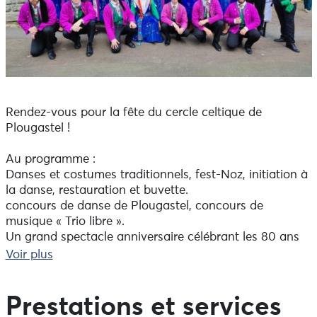
Rendez-vous pour la fête du cercle celtique de
Plougastel !
Au programme :
Danses et costumes traditionnels, fest-Noz, initiation à
la danse, restauration et buvette.
concours de danse de Plougastel, concours de
musique « Trio libre ».
Un grand spectacle anniversaire célébrant les 80 ans
du cercle celtique, réunissant petits, grands et loisirs
Voir plus
autour de la scène.
Prestations et services