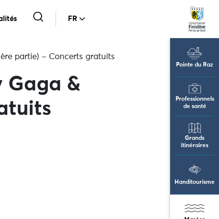
lités
FR
re partie) – Concerts gratuits
Pointe du Raz
y Gaga &
Professionnels
atuits
de santé
Grands
itinéraires
Handitourisme