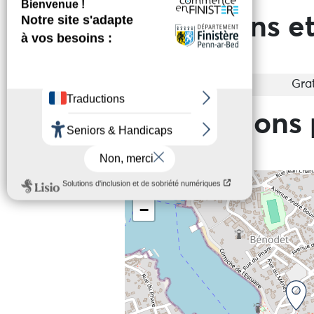
Prestations et
Entrée
Grat
Informations 
+
−