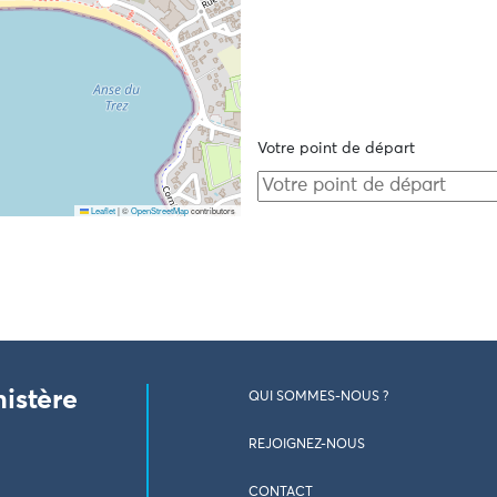
Votre point de départ
Leaflet
|
©
OpenStreetMap
contributors
nistère
QUI SOMMES-NOUS ?
REJOIGNEZ-NOUS
CONTACT