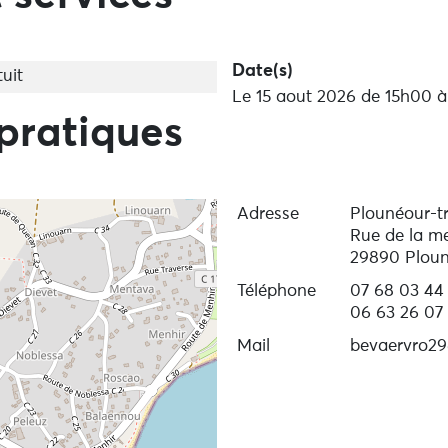
Date(s)
uit
Le 15 aout 2026 de 15h00 à
pratiques
Adresse
Plounéour-t
Rue de la m
29890 Ploun
Téléphone
07 68 03 44
06 63 26 07 
Mail
bevaervro2