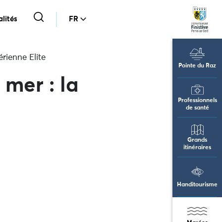
lités
FR
érienne Elite
Pointe du Raz
 mer : la
Professionnels
de santé
Grands
itinéraires
Handitourisme