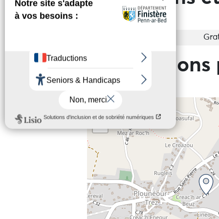
Entrée
Grat
Informations 
+
−