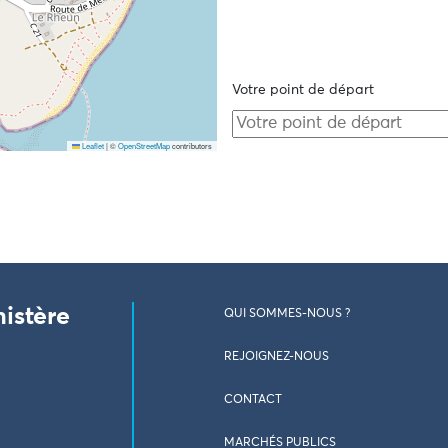
Votre point de départ
Leaflet
|
©
OpenStreetMap
contributors
nistère
QUI SOMMES-NOUS ?
REJOIGNEZ-NOUS
CONTACT
MARCHÉS PUBLICS