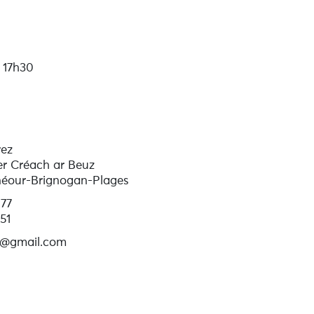
 17h30
rez
er Créach ar Beuz
éour-Brignogan-Plages
 77
51
9@gmail.com