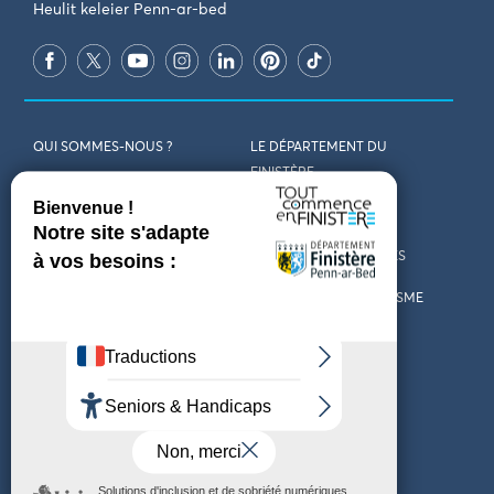
Heulit keleier Penn-ar-bed
QUI SOMMES-NOUS ?
LE DÉPARTEMENT DU
FINISTÈRE
REJOIGNEZ-NOUS
VENIR EN FINISTÈRE
CONTACT
CARTES ET BROCHURES
MARCHÉS PUBLICS
LES OFFICES DE TOURISME
MENTIONS LÉGALES
PRESSE
DÉCLARATION
MARÉES
D’ACCESSIBILITÉ
MÉTÉO