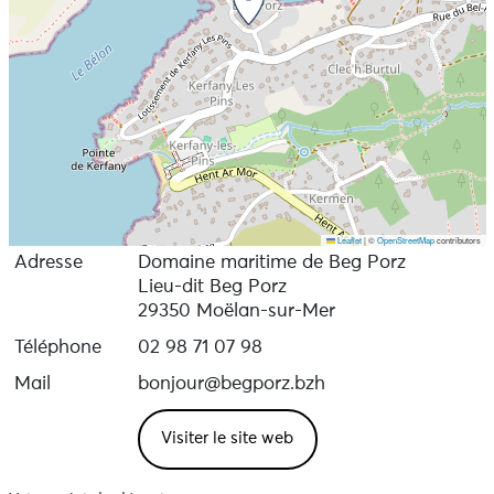
Leaflet
|
©
OpenStreetMap
contributors
Adresse
Domaine maritime de Beg Porz
Lieu-dit Beg Porz
29350 Moëlan-sur-Mer
Téléphone
02 98 71 07 98
Mail
bonjour@begporz.bzh
Visiter le site web