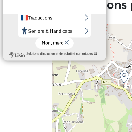
Informations 
+
−