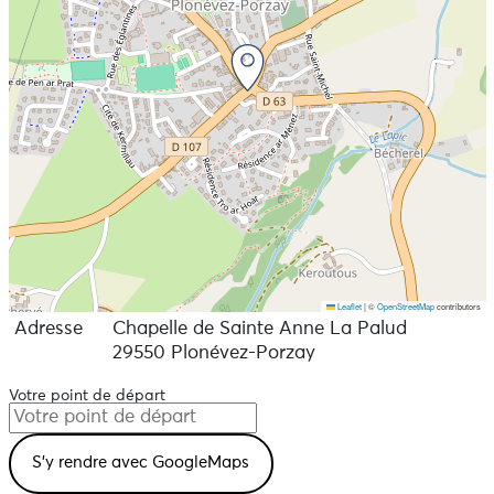
interprétations du barde breton Glenmor, à qui elle a
dédié une trilogie, et reçu dernièrement le 13ème Prix
Andrée Chedid du poème chanté remis en direct des
Francofolies de La Rochelle.
Après un détour par le 7ème art avec le premier rôle du
film « Noz » réalisé par Soazig Daniellou et le spectacle
« Coeur de Bretagne » en tant qu’interprète principale,
elle vient de réaliser son 13ème album personnel
composé pour la première fois de chansons originales
en langue bretonne.
La participation est libre.
Leaflet
|
©
OpenStreetMap
contributors
Adresse
Chapelle de Sainte Anne La Palud
29550 Plonévez-Porzay
Votre point de départ